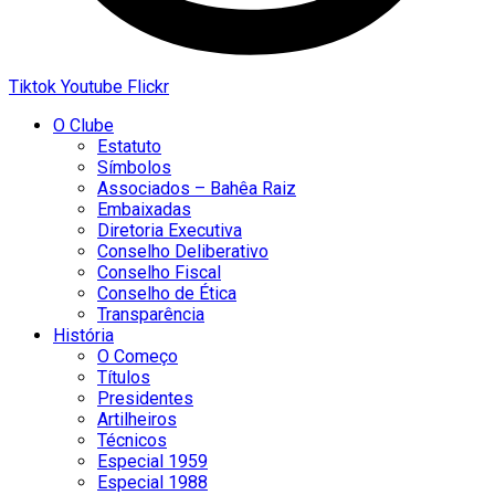
Tiktok
Youtube
Flickr
O Clube
Estatuto
Símbolos
Associados – Bahêa Raiz
Embaixadas
Diretoria Executiva
Conselho Deliberativo
Conselho Fiscal
Conselho de Ética
Transparência
História
O Começo
Títulos
Presidentes
Artilheiros
Técnicos
Especial 1959
Especial 1988