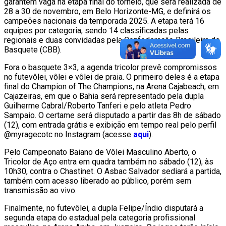
garantem vaga na etapa final do torneio, que será realizada de
28 a 30 de novembro, em Belo Horizonte-MG, e definirá os
campeões nacionais da temporada 2025. A etapa terá 16
equipes por categoria, sendo 14 classificadas pelas
regionais e duas convidadas pela Confederação Brasileira de
Basquete (CBB).
Fora o basquete 3×3, a agenda tricolor prevê compromissos
no futevôlei, vôlei e vôlei de praia. O primeiro deles é a etapa
final do Champion of The Champions, na Arena Cajabeach, em
Cajazeiras, em que o Bahia será representado pela dupla
Guilherme Cabral/Roberto Tanferi e pelo atleta Pedro
Sampaio. O certame será disputado a partir das 8h de sábado
(12), com entrada grátis e exibição em tempo real pelo perfil
@myragecotc no Instagram (acesse
aqui
).
Pelo Campeonato Baiano de Vôlei Masculino Aberto, o
Tricolor de Aço entra em quadra também no sábado (12), às
10h30, contra o Chastinet. O Asbac Salvador sediará a partida,
também com acesso liberado ao público, porém sem
transmissão ao vivo.
Finalmente, no futevôlei, a dupla Felipe/Índio disputará a
segunda etapa do estadual pela categoria profissional