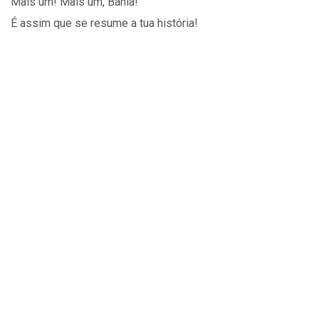
Mais um! Mais um, Bahia!
É assim que se resume a tua história!
SEJA SÓCIO
PORTAL DO SÓCIO
ir para o topo