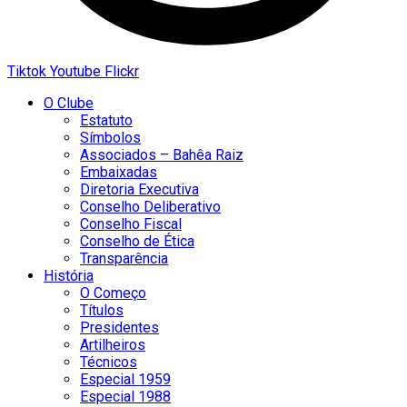
Tiktok
Youtube
Flickr
O Clube
Estatuto
Símbolos
Associados – Bahêa Raiz
Embaixadas
Diretoria Executiva
Conselho Deliberativo
Conselho Fiscal
Conselho de Ética
Transparência
História
O Começo
Títulos
Presidentes
Artilheiros
Técnicos
Especial 1959
Especial 1988