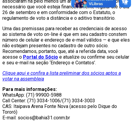
associaram há pelo menos um ano. Além disso, para votar é
necessário que você esteja financeiramente regular até o dia
26 de setembro e em conformidade com o Estatuto, o
regulamento de voto a distância e o aditivo transitório.
Uma das premissas para receber as credenciais de acesso
ao sistema de voto on-line é que em seu cadastro constem
número de celular e endereço de e-mail válidos — e que eles
não estejam presentes no cadastro de outro sócio.
Recomendamos, portanto, que, até a referida data, você
acesse o
Portal do Sócio
e atualize ou confirme seu celular
e seu e-mail na seção ‘Endereço e Contatos’.
Clique aqui e confira a lista preliminar dos sócios aptos a
votar na assembleia
Para mais informações:
WhatsApp: (71) 99900-5988
Call Center: (71) 3034-1006/(71) 3034-3003
CAS: Itaipava Arena Fonte Nova (acesso pelo Dique do
Tororó)
E-mail: socios@bahia31.conm.br