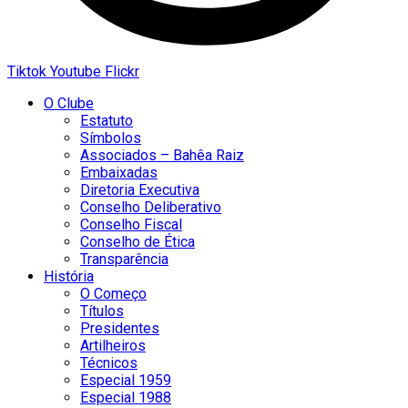
Tiktok
Youtube
Flickr
O Clube
Estatuto
Símbolos
Associados – Bahêa Raiz
Embaixadas
Diretoria Executiva
Conselho Deliberativo
Conselho Fiscal
Conselho de Ética
Transparência
História
O Começo
Títulos
Presidentes
Artilheiros
Técnicos
Especial 1959
Especial 1988