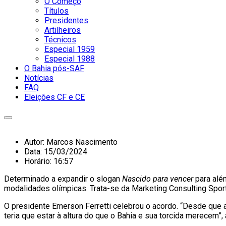
O Começo
Títulos
Presidentes
Artilheiros
Técnicos
Especial 1959
Especial 1988
O Bahia pós-SAF
Notícias
FAQ
Eleições CF e CE
Autor:
Marcos Nascimento
Data:
15/03/2024
Horário:
16:57
Determinado a expandir o slogan
Nascido para vencer
para alé
modalidades olímpicas. Trata-se da Marketing Consulting Sport
O presidente Emerson Ferretti celebrou o acordo. “Desde que 
teria que estar à altura do que o Bahia e sua torcida merecem”,