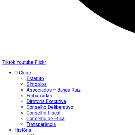
Tiktok
Youtube
Flickr
O Clube
Estatuto
Símbolos
Associados – Bahêa Raiz
Embaixadas
Diretoria Executiva
Conselho Deliberativo
Conselho Fiscal
Conselho de Ética
Transparência
História