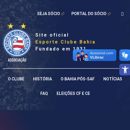
SEJA SÓCIO
PORTAL DO SÓCIO
Site oficial
Esporte Clube Bahia
Fundado em 1931
Barra de
O CLUBE
HISTÓRIA
O BAHIA PÓS-SAF
NOTÍCIAS
FAQ
ELEIÇÕES CF E CE