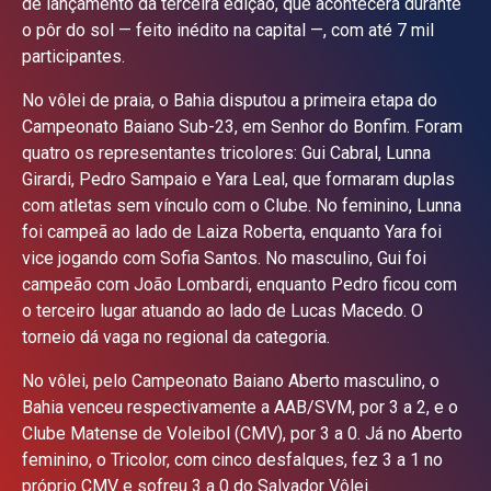
de lançamento da terceira edição, que acontecerá durante
o pôr do sol — feito inédito na capital —, com até 7 mil
participantes.
No vôlei de praia, o Bahia disputou a primeira etapa do
Campeonato Baiano Sub-23, em Senhor do Bonfim. Foram
quatro os representantes tricolores: Gui Cabral, Lunna
Girardi, Pedro Sampaio e Yara Leal, que formaram duplas
com atletas sem vínculo com o Clube. No feminino, Lunna
foi campeã ao lado de Laiza Roberta, enquanto Yara foi
vice jogando com Sofia Santos. No masculino, Gui foi
campeão com João Lombardi, enquanto Pedro ficou com
o terceiro lugar atuando ao lado de Lucas Macedo. O
torneio dá vaga no regional da categoria.
No vôlei, pelo Campeonato Baiano Aberto masculino, o
Bahia venceu respectivamente a AAB/SVM, por 3 a 2, e o
Clube Matense de Voleibol (CMV), por 3 a 0. Já no Aberto
feminino, o Tricolor, com cinco desfalques, fez 3 a 1 no
próprio CMV e sofreu 3 a 0 do Salvador Vôlei.