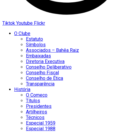
Tiktok
Youtube
Flickr
O Clube
Estatuto
Símbolos
Associados – Bahêa Raiz
Embaixadas
Diretoria Executiva
Conselho Deliberativo
Conselho Fiscal
Conselho de Ética
Transparência
História
O Começo
Títulos
Presidentes
Artilheiros
Técnicos
Especial 1959
Especial 1988