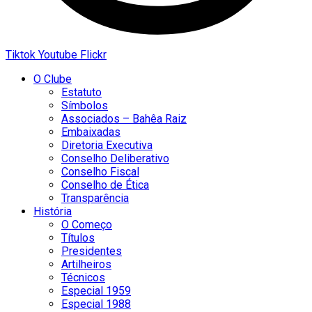
Tiktok
Youtube
Flickr
O Clube
Estatuto
Símbolos
Associados – Bahêa Raiz
Embaixadas
Diretoria Executiva
Conselho Deliberativo
Conselho Fiscal
Conselho de Ética
Transparência
História
O Começo
Títulos
Presidentes
Artilheiros
Técnicos
Especial 1959
Especial 1988