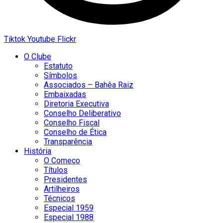
Tiktok
Youtube
Flickr
O Clube
Estatuto
Símbolos
Associados – Bahêa Raiz
Embaixadas
Diretoria Executiva
Conselho Deliberativo
Conselho Fiscal
Conselho de Ética
Transparência
História
O Começo
Títulos
Presidentes
Artilheiros
Técnicos
Especial 1959
Especial 1988