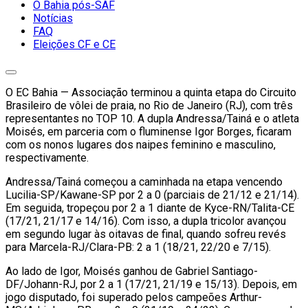
O Bahia pós-SAF
Notícias
FAQ
Eleições CF e CE
O EC Bahia — Associação terminou a quinta etapa do Circuito
Brasileiro de vôlei de praia, no Rio de Janeiro (RJ), com três
representantes no TOP 10. A dupla Andressa/Tainá e o atleta
Moisés, em parceria com o fluminense Igor Borges, ficaram
com os nonos lugares dos naipes feminino e masculino,
respectivamente.
Andressa/Tainá começou a caminhada na etapa vencendo
Lucilia-SP/Kawane-SP por 2 a 0 (parciais de 21/12 e 21/14).
Em seguida, tropeçou por 2 a 1 diante de Kyce-RN/Talita-CE
(17/21, 21/17 e 14/16). Com isso, a dupla tricolor avançou
em segundo lugar às oitavas de final, quando sofreu revés
para Marcela-RJ/Clara-PB: 2 a 1 (18/21, 22/20 e 7/15).
Ao lado de Igor, Moisés ganhou de Gabriel Santiago-
DF/Johann-RJ, por 2 a 1 (17/21, 21/19 e 15/13). Depois, em
jogo disputado, foi superado pelos campeões Arthur-