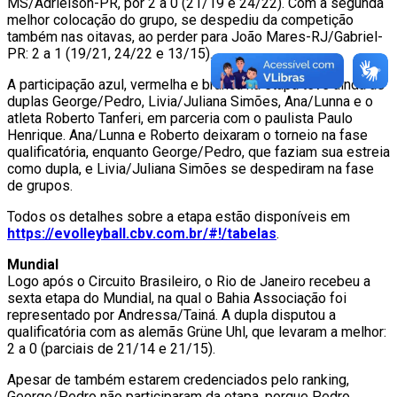
MS/Adrielson-PR, por 2 a 0 (21/19 e 24/22). Com a segunda
melhor colocação do grupo, se despediu da competição
também nas oitavas, ao perder para João Mares-RJ/Gabriel-
PR: 2 a 1 (19/21, 24/22 e 13/15).
A participação azul, vermelha e branca na etapa teve ainda as
duplas George/Pedro, Livia/Juliana Simões, Ana/Lunna e o
atleta Roberto Tanferi, em parceria com o paulista Paulo
Henrique. Ana/Lunna e Roberto deixaram o torneio na fase
qualificatória, enquanto George/Pedro, que faziam sua estreia
como dupla, e Livia/Juliana Simões se despediram na fase
de grupos.
Todos os detalhes sobre a etapa estão disponíveis em
https://evolleyball.cbv.com.br/#!/tabelas
.
Mundial
Logo após o Circuito Brasileiro, o Rio de Janeiro recebeu a
sexta etapa do Mundial, na qual o Bahia Associação foi
representado por Andressa/Tainá. A dupla disputou a
qualificatória com as alemãs Grüne Uhl, que levaram a melhor:
2 a 0 (parciais de 21/14 e 21/15).
Apesar de também estarem credenciados pelo ranking,
George/Pedro não participaram da etapa, porque Pedro,