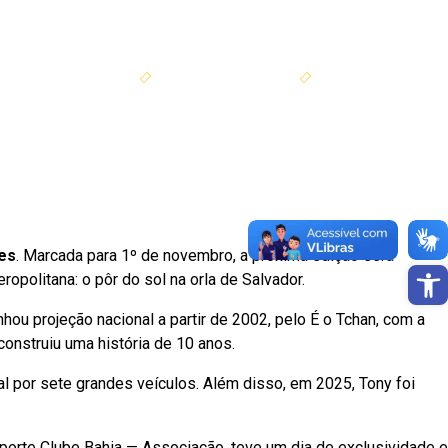
SEJA SÓCIO
PORTAL DO SÓCIO
EIÇÕES CF E CE
les
. Marcada para 1º de novembro, a próxima edição será
Barra de 
opolitana: o pôr do sol na orla de Salvador.
nhou projeção nacional a partir de 2002, pelo É o Tchan, com a
onstruiu uma história de 10 anos.
al por sete grandes veículos. Além disso, em 2025, Tony foi
sporte Clube Bahia — Associação, teve um dia de exclusividade e