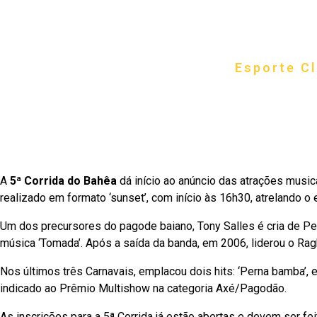
Site oficia
Esporte C
Fundado e
O CLUBE
A
5ª Corrida do Bahêa
dá início ao anúncio das atrações music
realizado em formato ‘sunset’, com início às 16h30, atrelando o
Um dos precursores do pagode baiano, Tony Salles é cria de Perip
música ‘Tomada’. Após a saída da banda, em 2006, liderou o Rag
Nos últimos três Carnavais, emplacou dois hits: ‘Perna bamba’,
indicado ao Prêmio Multishow na categoria Axé/Pagodão.
As inscrições para a 5ª Corrida já estão abertas e devem ser fe