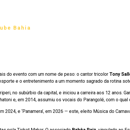
l
lube Bahia
m 1931
HISTÓRIA
O BAHIA PÓS-SAF
NOTÍCIAS
FAQ
EL
ais do evento com um nome de peso: o cantor tricolor
Tony Sal
 esporte e o entretenimento a um momento sagrado da rotina soter
eri, no subúrbio da capital, e iniciou a carreira aos 12 anos. Ga
hatoni e, em 2014, assumiu os vocais do Parangolé, com o qual c
 em 2024, e ‘Panamera’, em 2026 — este, eleito Música do Carnav
itas pela Ticket Maker. O associado
Bahêa Raiz
, vinculado ao E