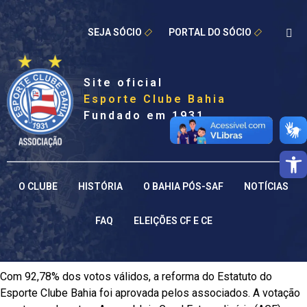
SEJA SÓCIO
PORTAL DO SÓCIO
Site oficial
Esporte Clube Bahia
Fundado em 1931
Barra de 
O CLUBE
HISTÓRIA
O BAHIA PÓS-SAF
NOTÍCIAS
FAQ
ELEIÇÕES CF E CE
Com 92,78% dos votos válidos, a reforma do Estatuto do
Esporte Clube Bahia foi aprovada pelos associados. A votação