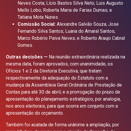
Neves Costa; Lício Bastos Silva Neto; Luis Augusto
Mello Lobo; Roberta Maria de Farias Dumas; e
Tatiana Mota Nunes.
Comissão Social:
Alexandre Galvão Souza; Jose
Fernando Silva Santos; Luana do Amaral Santos;
Marco Robério Paiva Neves; e Roberto Araujo Cabral
Gomes.
Outras decisões —
Na reunião extraordinária realizada na
mesma data, foram aprovados, com unanimidade, os
Ofícios 1 e 2 da Diretoria Executiva, que tratam
respectivamente da adequação do Estatuto com a
mudança da Assembleia Geral Ordinária de Prestação de
Contas para até 30 de abril; e a prorrogação do prazo de
apresentação do planejamento estratégico, por analogia,
nos anos eleitorais, para que ocorra em conjunto com a
apresentação do orçamento.
Também foi acatada de forma unânime a ampliação, por