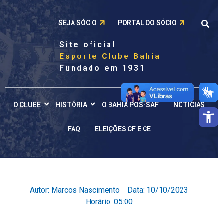
SEJA SÓCIO
PORTAL DO SÓCIO
Site oficial
Esporte Clube Bahia
Fundado em 1931
O CLUBE
HISTÓRIA
O BAHIA PÓS-SAF
NOTÍCIAS
Barra de 
FAQ
ELEIÇÕES CF E CE
Autor:
Marcos Nascimento
Data:
10/10/2023
Horário:
05:00