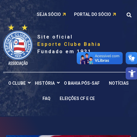
SEJA SÓCIO
PORTAL DO SÓCIO
Site oficial
Esporte Clube Bahia
Fundado em 1931
Barra de
O CLUBE
HISTÓRIA
O BAHIA PÓS-SAF
NOTÍCIAS
FAQ
ELEIÇÕES CF E CE