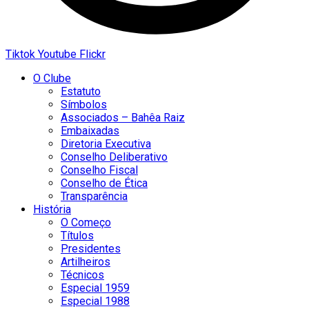
Tiktok
Youtube
Flickr
O Clube
Estatuto
Símbolos
Associados – Bahêa Raiz
Embaixadas
Diretoria Executiva
Conselho Deliberativo
Conselho Fiscal
Conselho de Ética
Transparência
História
O Começo
Títulos
Presidentes
Artilheiros
Técnicos
Especial 1959
Especial 1988