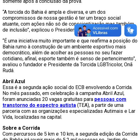
somente após a conclusão da prova.
“A torcida do Bahia é ampla e diversa, e um dos
compromissos de nossa gestão é ter um braço social
atuante, com ações não só de conscientização mas também
de inclusão”, explicou o Presidente Emerson Ferretti.
“É uma iniciativa muito importante e que reafirma a posição do
Bahia rumo à construção de um ambiente esportivo mais
democrático, além de acolher as pessoas no seu fazer
cotidiano, afinal, esporte também é senso de pertencimento”,
avaliou o fundador e Presidente da Torcida LGBTricolor, Onã
Rudá.
Abril Azul
Essa é a segunda ação social do ECB envolvendo a Corrida.
No mês passado, em celebração à campanha Abril Azul,
foram anunciadas 20 vagas gratuitas para
pessoas com
transtorno do espectro autista
(TEA), a partir de uma
parceria com as organizações especializadas Autimais e Lar
Vida, localizadas na capital.
Sobre a Corrida
Com percursos de 5 km e 10 km, a segunda edição da Corrida
do Bahêa irá reunir mais de 5,2 mil pessoas no Jardim de