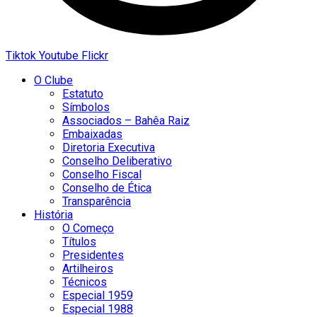
Tiktok
Youtube
Flickr
O Clube
Estatuto
Símbolos
Associados – Bahêa Raiz
Embaixadas
Diretoria Executiva
Conselho Deliberativo
Conselho Fiscal
Conselho de Ética
Transparência
História
O Começo
Títulos
Presidentes
Artilheiros
Técnicos
Especial 1959
Especial 1988