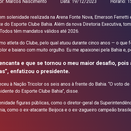
or:
Marcos Nascimento
Data:
19/12/2023
Horário:
15
 em solenidade realizada na Arena Fonte Nova, Emerson Ferrett
e do Esporte Clube Bahia. Além da nova Diretoria Executiva, t
Todos têm mandatos válidos até 2026.
o atleta do Clube, pelo qual atuou durante cinco anos — o que fe
color e baiano com muito orgulho. Eu me apaixonei pela Bahia e, 
ncanta e que se tornou o meu maior desafio, pois 
as”
, enfatizou o presidente.
ceu à Nação Tricolor os seis anos à frente do Bahia. “O voto de
esidente do Esporte Clube Bahia”, disse.
idade figuras públicas, como o diretor-geral da Superintendên
 Bahia, como o ex-atacante Beijoca e o ex-zagueiro campeão brasi