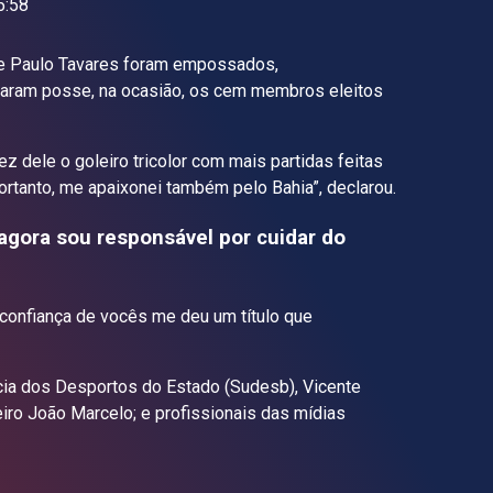
:58
i e Paulo Tavares foram empossados,
omaram posse, na ocasião, os cem membros eleitos
z dele o goleiro tricolor com mais partidas feitas
portanto, me apaixonei também pelo Bahia”, declarou.
agora sou responsável por cuidar do
 confiança de vocês me deu um título que
cia dos Desportos do Estado (Sudesb), Vicente
leiro João Marcelo; e profissionais das mídias