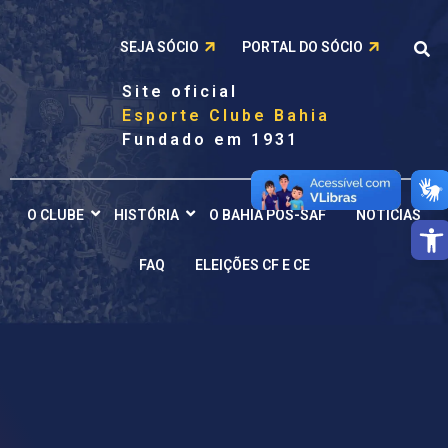
SEJA SÓCIO
PORTAL DO SÓCIO
Site oficial
Esporte Clube Bahia
Fundado em 1931
O CLUBE
HISTÓRIA
O BAHIA PÓS-SAF
NOTÍCIAS
Barra de
FAQ
ELEIÇÕES CF E CE