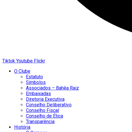
Tiktok
Youtube
Flickr
O Clube
Estatuto
Símbolos
Associados – Bahêa Raiz
Embaixadas
Diretoria Executiva
Conselho Deliberativo
Conselho Fiscal
Conselho de Ética
Transparência
História