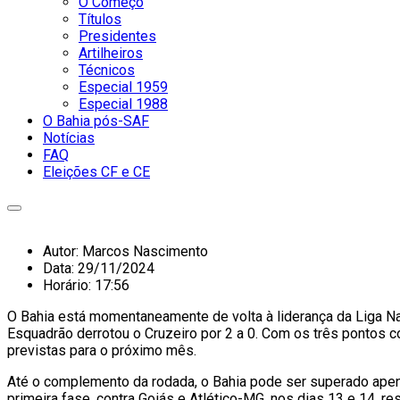
O Começo
Títulos
Presidentes
Artilheiros
Técnicos
Especial 1959
Especial 1988
O Bahia pós-SAF
Notícias
FAQ
Eleições CF e CE
Autor:
Marcos Nascimento
Data:
29/11/2024
Horário:
17:56
O Bahia está momentaneamente de volta à liderança da Liga Nac
Esquadrão derrotou o Cruzeiro por 2 a 0. Com os três pontos c
previstas para o próximo mês.
Até o complemento da rodada, o Bahia pode ser superado apena
primeira fase, contra Goiás e Atlético-MG, nos dias 13 e 14, r