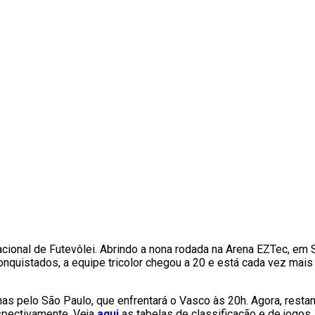
ional de Futevôlei. Abrindo a nona rodada na Arena EZTec, em Sã
onquistados, a equipe tricolor chegou a 20 e está cada vez mais
s pelo São Paulo, que enfrentará o Vasco às 20h. Agora, resta
espectivamente. Veja
aqui
as tabelas de classificação e de jogos.