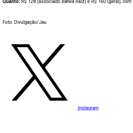
Quanto:
R$ 128 (associado Bahêa Raiz) e R$ 160 (geral), com 
Foto: Divulgação/Jau
Instagram