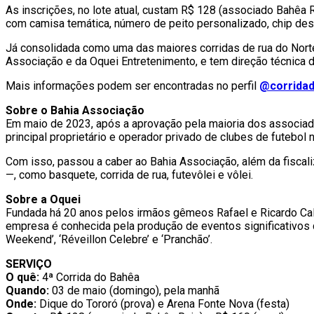
As inscrições, no lote atual, custam R$ 128 (associado Bahêa R
com camisa temática, número de peito personalizado, chip desc
Já consolidada como uma das maiores corridas de rua do Norte
Associação e da Oquei Entretenimento, e tem direção técnica de
Mais informações podem ser encontradas no perfil
@corrida
Sobre o Bahia Associação
Em maio de 2023, após a aprovação pela maioria dos associ
principal proprietário e operador privado de clubes de futebol
Com isso, passou a caber ao Bahia Associação, além da fiscaliz
—, como basquete, corrida de rua, futevôlei e vôlei.
Sobre a Oquei
Fundada há 20 anos pelos irmãos gêmeos Rafael e Ricardo Cal,
empresa é conhecida pela produção de eventos significativos que
Weekend’, ‘Réveillon Celebre’ e ‘Pranchão’.
SERVIÇO
O quê:
4ª Corrida do Bahêa
Quando:
03 de maio (domingo), pela manhã
Onde:
Dique do Tororó (prova) e Arena Fonte Nova (festa)