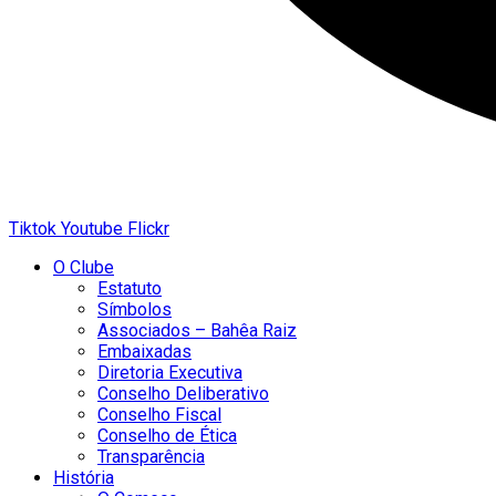
Tiktok
Youtube
Flickr
O Clube
Estatuto
Símbolos
Associados – Bahêa Raiz
Embaixadas
Diretoria Executiva
Conselho Deliberativo
Conselho Fiscal
Conselho de Ética
Transparência
História