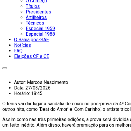
O Começo
Títulos
Presidentes
Artilheiros
Técnicos
Especial 1959
Especial 1988
O Bahia pós-SAF
Notícias
FAQ
Eleições CF e CE
Autor:
Marcos Nascimento
Data:
27/03/2026
Horário:
18:45
O tênis vai dar lugar à sandália de couro no pós-prova da 4ª C
outros hits, como ‘Beat do Amor’ e ‘Com Carinho’, o artista tr
Assim como nas três primeiras edições, a prova será dividida
um feito inédito. Além disso, haverá premiação para os melhor