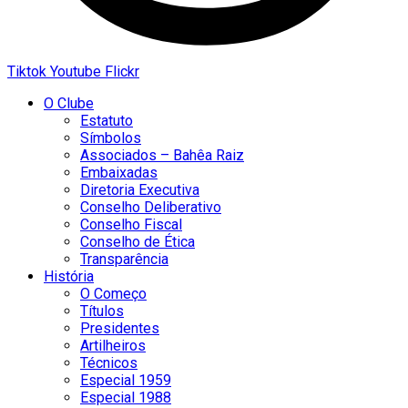
Tiktok
Youtube
Flickr
O Clube
Estatuto
Símbolos
Associados – Bahêa Raiz
Embaixadas
Diretoria Executiva
Conselho Deliberativo
Conselho Fiscal
Conselho de Ética
Transparência
História
O Começo
Títulos
Presidentes
Artilheiros
Técnicos
Especial 1959
Especial 1988