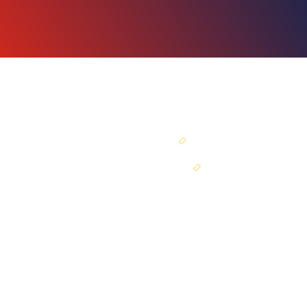
SEJA SÓCIO
PORTAL DO SÓCIO
ir para o topo
Av. Tancredo Neves, 1.672.
Ed. Catabas Empresarial, sala 201
Caminho das Árvores.