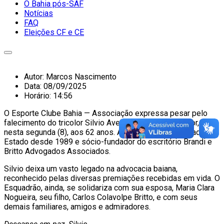
O Bahia pós-SAF
Notícias
FAQ
Eleições CF e CE
Autor:
Marcos Nascimento
Data:
08/09/2025
Horário:
14:56
O Esporte Clube Bahia — Associação expressa pesar pelo
falecimento do tricolor Silvio Avelino Pires Britto Júnior,
nesta segunda (8), aos 62 anos. Advogado, era Procurador do
Estado desde 1989 e sócio-fundador do escritório Brandi e
Britto Advogados Associados.
Silvio deixa um vasto legado na advocacia baiana,
reconhecido pelas diversas premiações recebidas em vida. O
Esquadrão, ainda, se solidariza com sua esposa, Maria Clara
Nogueira, seu filho, Carlos Colavolpe Britto, e com seus
demais familiares, amigos e admiradores.