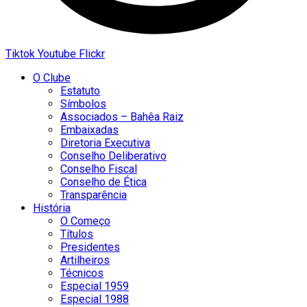
Tiktok
Youtube
Flickr
O Clube
Estatuto
Símbolos
Associados – Bahêa Raiz
Embaixadas
Diretoria Executiva
Conselho Deliberativo
Conselho Fiscal
Conselho de Ética
Transparência
História
O Começo
Títulos
Presidentes
Artilheiros
Técnicos
Especial 1959
Especial 1988