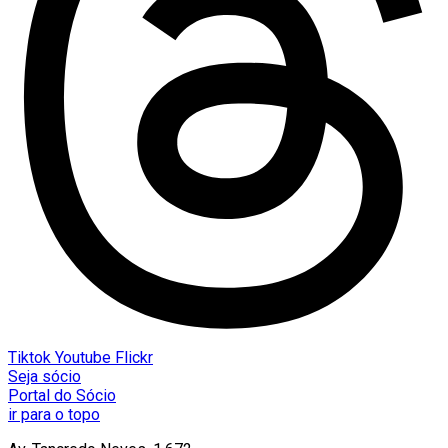
Tiktok
Youtube
Flickr
Seja sócio
Portal do Sócio
ir para o topo