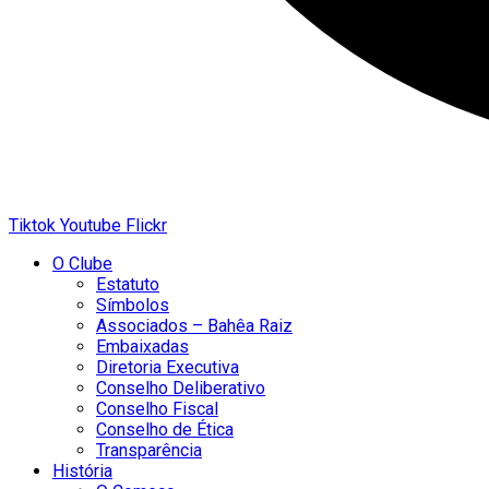
Tiktok
Youtube
Flickr
O Clube
Estatuto
Símbolos
Associados – Bahêa Raiz
Embaixadas
Diretoria Executiva
Conselho Deliberativo
Conselho Fiscal
Conselho de Ética
Transparência
História