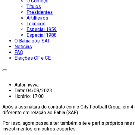
O Começo
Títulos
Presidentes
Artilheiros
Técnicos
Especial 1959
Especial 1988
O Bahia pós-SAF
Notícias
FAQ
Eleições CF e CE
Autor:
iwwa
Data:
04/08/2023
Horário:
17:00
Após a assinatura do contrato com o City Football Group, em 4
diferente em relação ao Bahia (SAF).
Por isso, agora passa a ter também site e perfis próprios nas 
investimentos em outros esportes.