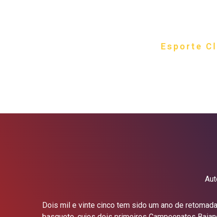
Site oficia
Esporte C
Fundado e
O CLUBE
Aut
Dois mil e vinte cinco tem sido um ano de retomad
basquete, cujos dois primeiros Campeonatos Baiano