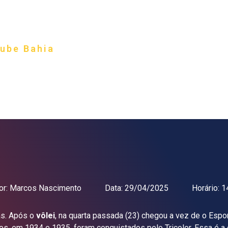
l
lube Bahia
m 1931
HISTÓRIA
O BAHIA PÓS-SAF
NOTÍCIAS
FAQ
EL
or:
Marcos Nascimento
Data:
29/04/2025
Horário:
14
as. Após o
vôlei
, na quarta passada (23) chegou a vez de o Espor
s, em 1934 e 1935, foram conquistados pelo Tricolor. Essa é a