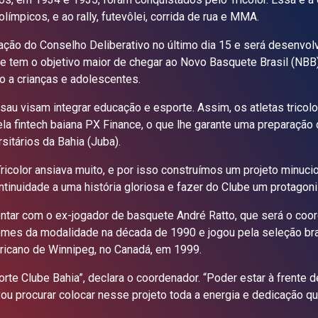
límpicos, e ao rally, futevôlei, corrida de rua e MMA.
ção do Conselho Deliberativo no último dia 15 e será desenvolv
 tem o objetivo maior de chegar ao Novo Basquete Brasil (NBB), 
o a crianças e adolescentes.
sau visam integrar educação e esporte. Assim, os atletas tricol
la fintech baiana PX Finance, o que lhe garante uma preparação de
itários da Bahia (Juba).
icolor ansiava muito, e por isso construímos um projeto minucio
ntinuidade a uma história gloriosa e fazer do Clube um protagon
contar com o ex-jogador de basquete André Ratto, que será o coo
 nomes da modalidade na década de 1990 e jogou pela seleção bra
icano de Winnipeg, no Canadá, em 1999.
orte Clube Bahia”, declara o coordenador. “Poder estar à frente 
vou procurar colocar nesse projeto toda a energia e dedicação 