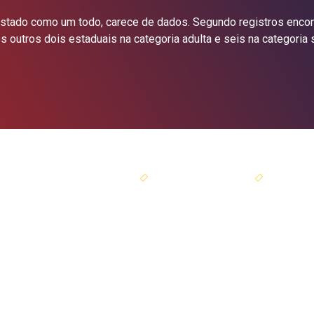
estado como um todo, carece de dados. Segundo registros encont
 outros dois estaduais na categoria adulta e seis na categoria
SEJA SÓCIO
PORTAL DO SÓCIO
ir para o topo
Av. Tancredo Neves, 1.672.
Ed. Catabas Empresarial, sala 201
Caminho das Árvores.