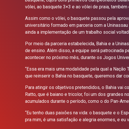
vôlei, ao basquete 3×3 e ao vôlei de praia, também o
Assim como o vôlei, o basquete passou pela aprova
universitário formado em parceria com a Uninassau e
ainda a implementação de um trabalho social voltad
Por meio da parceria estabelecida, Bahia e a Uninas
de ensino. Além disso, a equipe será patrocinada pe
acontecer no próximo mês, durante os Jogos Univers
“Essa era mais uma modalidade pela qual a Nação Tr
que reinserir o Bahia no basquete, queremos dar co
Para atingir os objetivos pretendidos, o Bahia vai 
Ratto, que é baiano e tricolor, foi um dos grandes
acumulados durante o período, como o do Pan-Amer
“Eu tenho duas paixões na vida: o basquete e o Esp
pra mim, é uma satisfação e alegria enormes, e eu 