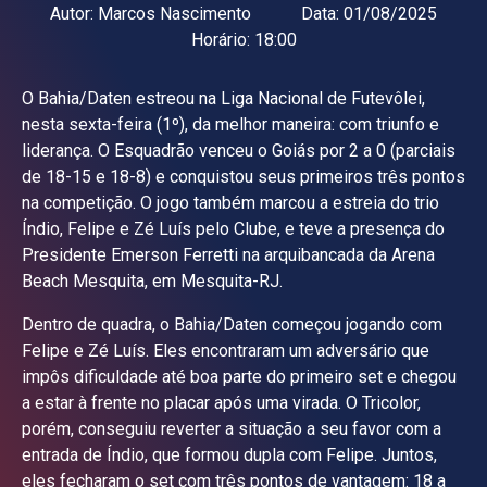
Autor:
Marcos Nascimento
Data:
01/08/2025
Horário:
18:00
O Bahia/Daten estreou na Liga Nacional de Futevôlei,
nesta sexta-feira (1º), da melhor maneira: com triunfo e
liderança. O Esquadrão venceu o Goiás por 2 a 0 (parciais
de 18-15 e 18-8) e conquistou seus primeiros três pontos
na competição. O jogo também marcou a estreia do trio
Índio, Felipe e Zé Luís pelo Clube, e teve a presença do
Presidente Emerson Ferretti na arquibancada da Arena
Beach Mesquita, em Mesquita-RJ.
Dentro de quadra, o Bahia/Daten começou jogando com
Felipe e Zé Luís. Eles encontraram um adversário que
impôs dificuldade até boa parte do primeiro set e chegou
a estar à frente no placar após uma virada. O Tricolor,
porém, conseguiu reverter a situação a seu favor com a
entrada de Índio, que formou dupla com Felipe. Juntos,
eles fecharam o set com três pontos de vantagem: 18 a