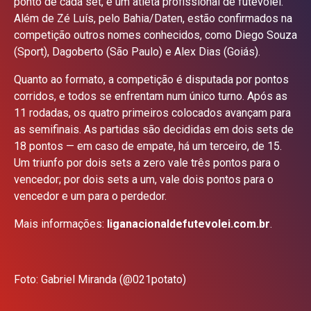
ponto de cada set, e um atleta profissional de futevôlei.
Além de Zé Luís, pelo Bahia/Daten, estão confirmados na
competição outros nomes conhecidos, como Diego Souza
(Sport), Dagoberto (São Paulo) e Alex Dias (Goiás).
Quanto ao formato, a competição é disputada por pontos
corridos, e todos se enfrentam num único turno. Após as
11 rodadas, os quatro primeiros colocados avançam para
as semifinais. As partidas são decididas em dois sets de
18 pontos — em caso de empate, há um terceiro, de 15.
Um triunfo por dois sets a zero vale três pontos para o
vencedor; por dois sets a um, vale dois pontos para o
vencedor e um para o perdedor.
Mais informações:
liganacionaldefutevolei.com.br
.
Foto: Gabriel Miranda (@021potato)