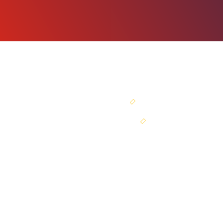
SEJA SÓCIO
PORTAL DO SÓCIO
ir para o topo
Av. Tancredo Neves, 1.672.
Ed. Catabas Empresarial, sala 201
Caminho das Árvores.
CEP: 41.820-020. Salvador/BA.