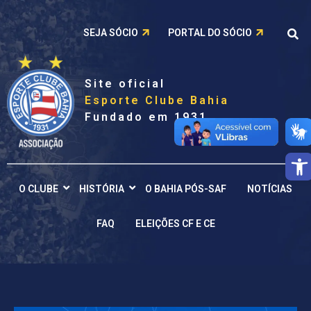
SEJA SÓCIO
PORTAL DO SÓCIO
Site oficial
Esporte Clube Bahia
Fundado em 1931
Barra de
O CLUBE
HISTÓRIA
O BAHIA PÓS-SAF
NOTÍCIAS
FAQ
ELEIÇÕES CF E CE