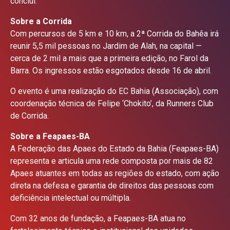
conclui.
Sobre a Corrida
Com percursos de 5 km e 10 km, a 2ª Corrida do Bahêa irá
reunir 5,5 mil pessoas no Jardim de Alah, na capital —
cerca de 2 mil a mais que a primeira edição, no Farol da
Barra. Os ingressos estão esgotados desde 16 de abril.
O evento é uma realização do EC Bahia (Associação), com
coordenação técnica de Felipe ‘Chokito’, da Runners Club
de Corrida.
Sobre a Feapaes-BA
A Federação das Apaes do Estado da Bahia (Feapaes-BA)
representa e articula uma rede composta por mais de 82
Apaes atuantes em todas as regiões do estado, com ação
direta na defesa e garantia de direitos das pessoas com
deficiência intelectual ou múltipla.
Com 32 anos de fundação, a Feapaes-BA atua no